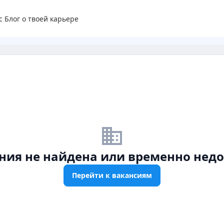
с
Блог о твоей карьере
business_off
ния не найдена или временно недо
Перейти к вакансиям