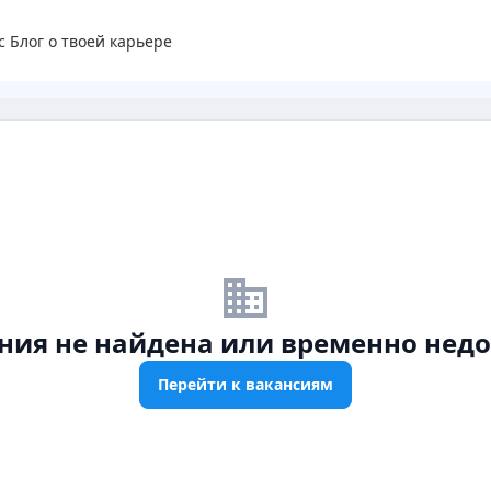
с
Блог о твоей карьере
business_off
ния не найдена или временно недо
Перейти к вакансиям