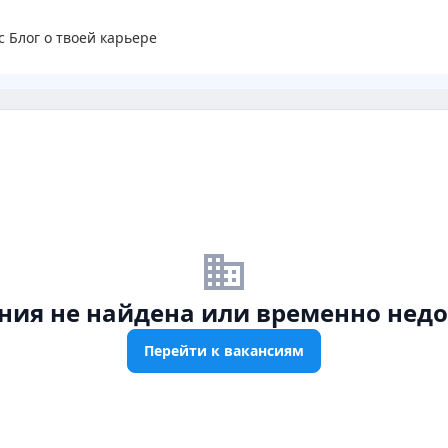
с
Блог о твоей карьере
business_off
ния не найдена или временно недо
Перейти к вакансиям