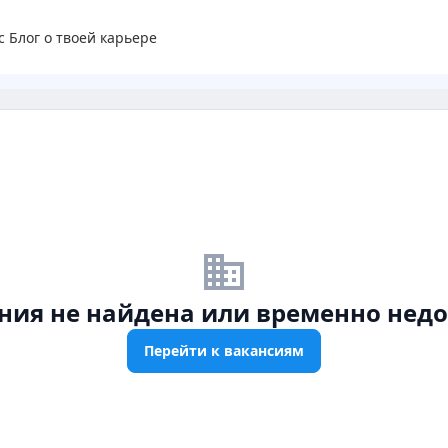
с
Блог о твоей карьере
business_off
ния не найдена или временно недо
Перейти к вакансиям