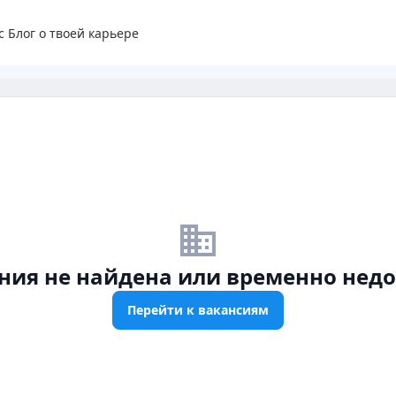
с
Блог о твоей карьере
business_off
ния не найдена или временно недо
Перейти к вакансиям