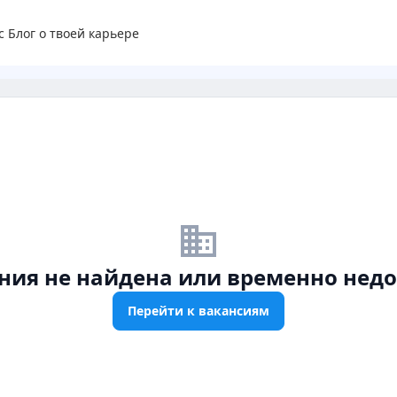
с
Блог о твоей карьере
business_off
ния не найдена или временно недо
Перейти к вакансиям