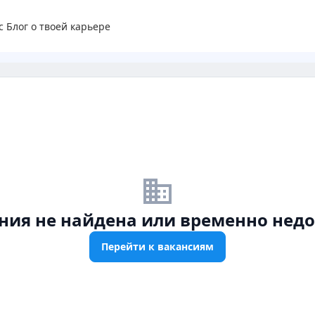
с
Блог о твоей карьере
business_off
ния не найдена или временно недо
Перейти к вакансиям