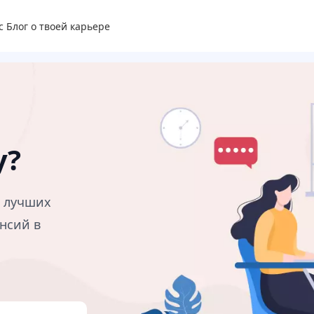
с
Блог о твоей карьере
у?
в лучших
нсий в