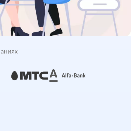
паниях