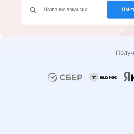
search
Найт
Получ