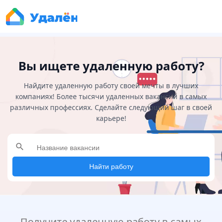
Вы ищете удаленную работу?
Найдите удаленную работу своей мечты в лучших
компаниях! Более тысячи удаленных вакансий в самых
различных профессиях. Сделайте следующий шаг в своей
карьере!
search
Найти работу
Получите удаленную работу в самых