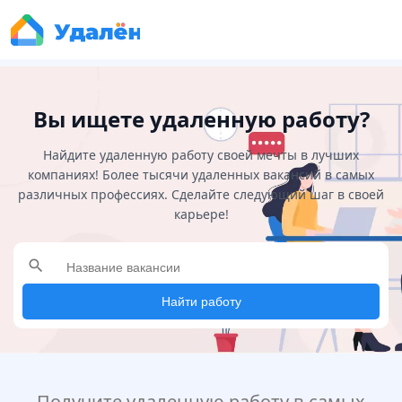
Вы ищете удаленную работу?
Найдите удаленную работу своей мечты в лучших
компаниях! Более тысячи удаленных вакансий в самых
различных профессиях. Сделайте следующий шаг в своей
карьере!
search
Найти работу
Получите удаленную работу в самых