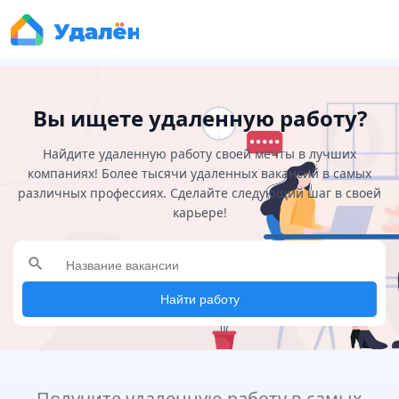
Вы ищете удаленную работу?
Найдите удаленную работу своей мечты в лучших
компаниях! Более тысячи удаленных вакансий в самых
различных профессиях. Сделайте следующий шаг в своей
карьере!
search
Найти работу
Получите удаленную работу в самых