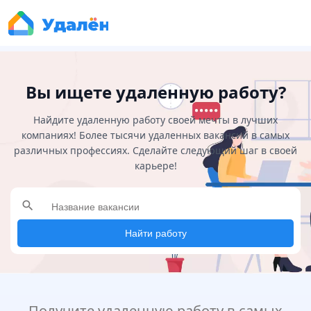
Вы ищете удаленную работу?
Найдите удаленную работу своей мечты в лучших
компаниях! Более тысячи удаленных вакансий в самых
различных профессиях. Сделайте следующий шаг в своей
карьере!
search
Найти работу
Получите удаленную работу в самых