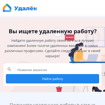
Вы ищете удаленную работу?
Найдите удаленную работу своей мечты в лучших
компаниях! Более тысячи удаленных вакансий в самых
различных профессиях. Сделайте следующий шаг в своей
карьере!
search
Найти работу
Получите удаленную работу в самых