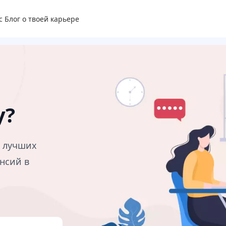
с
Блог о твоей карьере
у?
в лучших
нсий в