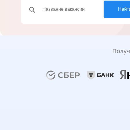
search
Найт
Получ