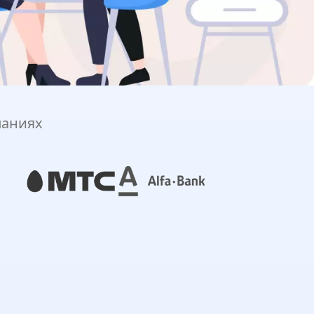
паниях