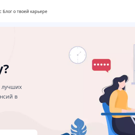
с
Блог о твоей карьере
у?
в лучших
нсий в