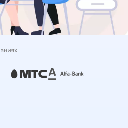
паниях