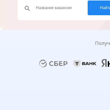
search
Найт
Получ