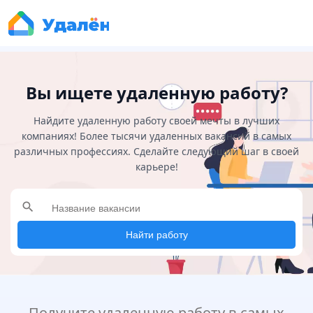
Вы ищете удаленную работу?
Найдите удаленную работу своей мечты в лучших
компаниях! Более тысячи удаленных вакансий в самых
различных профессиях. Сделайте следующий шаг в своей
карьере!
search
Найти работу
Получите удаленную работу в самых