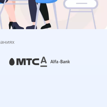
паниях