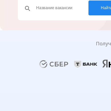
search
Найт
Получ