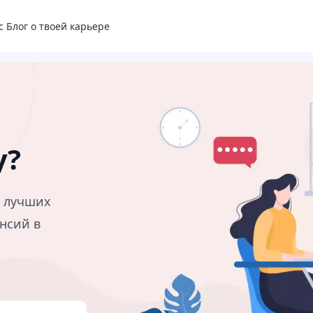
с
Блог о твоей карьере
у?
в лучших
нсий в