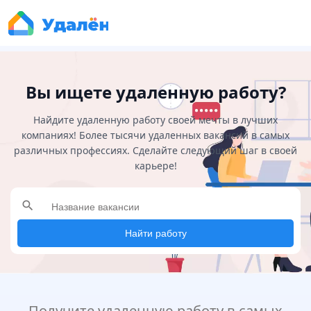
Вы ищете удаленную работу?
Найдите удаленную работу своей мечты в лучших
компаниях! Более тысячи удаленных вакансий в самых
различных профессиях. Сделайте следующий шаг в своей
карьере!
search
Найти работу
Получите удаленную работу в самых