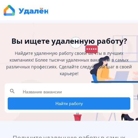
Вы ищете удаленную работу?
Найдите удаленную работу своей мечты в лучших
компаниях! Более тысячи удаленных вакансий в самых
различных профессиях. Сделайте следующий шаг в своей
карьере!
search
Найти работу
Получите удаленную работу в самых