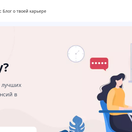
с
Блог о твоей карьере
у?
в лучших
нсий в