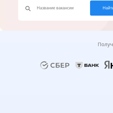
search
Найт
Получ