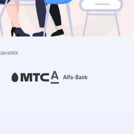
паниях