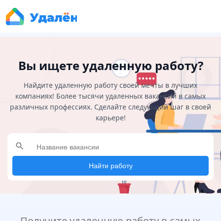
Вы ищете удаленную работу?
Найдите удаленную работу своей мечты в лучших
компаниях! Более тысячи удаленных вакансий в самых
различных профессиях. Сделайте следующий шаг в своей
карьере!
search
Найти работу
Получите удаленную работу в самых