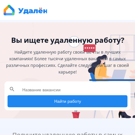
Вы ищете удаленную работу?
Найдите удаленную работу своей мечты в лучших
компаниях! Более тысячи удаленных вакансий в самых
различных профессиях. Сделайте следующий шаг в своей
карьере!
search
Найти работу
Получите удаленную работу в самых