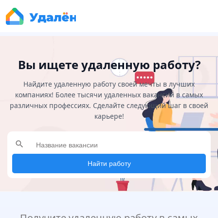
Вы ищете удаленную работу?
Найдите удаленную работу своей мечты в лучших
компаниях! Более тысячи удаленных вакансий в самых
различных профессиях. Сделайте следующий шаг в своей
карьере!
search
Найти работу
Получите удаленную работу в самых