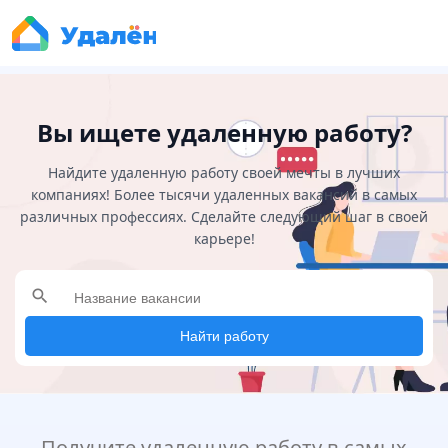
Вы ищете удаленную работу?
Найдите удаленную работу своей мечты в лучших
компаниях! Более тысячи удаленных вакансий в самых
различных профессиях. Сделайте следующий шаг в своей
карьере!
search
Найти работу
Получите удаленную работу в самых