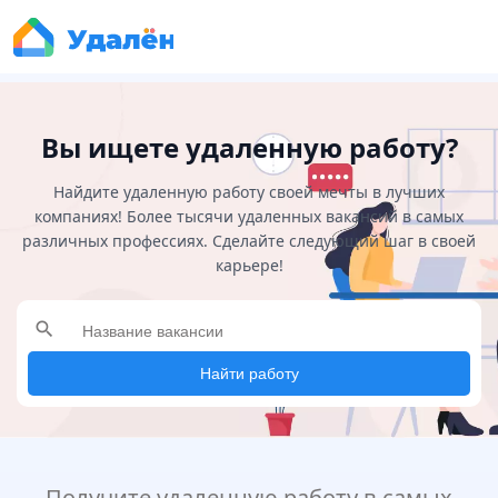
Вы ищете удаленную работу?
Найдите удаленную работу своей мечты в лучших
компаниях! Более тысячи удаленных вакансий в самых
различных профессиях. Сделайте следующий шаг в своей
карьере!
search
Найти работу
Получите удаленную работу в самых