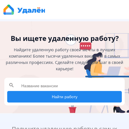
Вы ищете удаленную работу?
Найдите удаленную работу своей мечты в лучших
компаниях! Более тысячи удаленных вакансий в самых
различных профессиях. Сделайте следующий шаг в своей
карьере!
search
Найти работу
Получите удаленную работу в самых