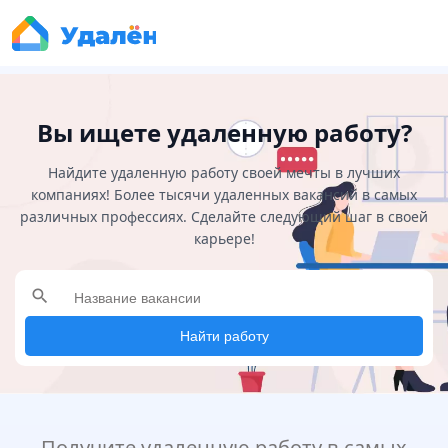
Вы ищете удаленную работу?
Найдите удаленную работу своей мечты в лучших
компаниях! Более тысячи удаленных вакансий в самых
различных профессиях. Сделайте следующий шаг в своей
карьере!
search
Найти работу
Получите удаленную работу в самых