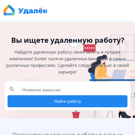
Вы ищете удаленную работу?
Найдите удаленную работу своей мечты в лучших
компаниях! Более тысячи удаленных вакансий в самых
различных профессиях. Сделайте следующий шаг в своей
карьере!
search
Найти работу
Получите удаленную работу в самых