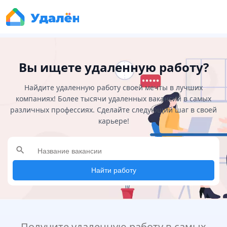
Вы ищете удаленную работу?
Найдите удаленную работу своей мечты в лучших
компаниях! Более тысячи удаленных вакансий в самых
различных профессиях. Сделайте следующий шаг в своей
карьере!
search
Найти работу
Получите удаленную работу в самых