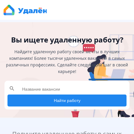
Вы ищете удаленную работу?
Найдите удаленную работу своей мечты в лучших
компаниях! Более тысячи удаленных вакансий в самых
различных профессиях. Сделайте следующий шаг в своей
карьере!
search
Найти работу
Получите удаленную работу в самых