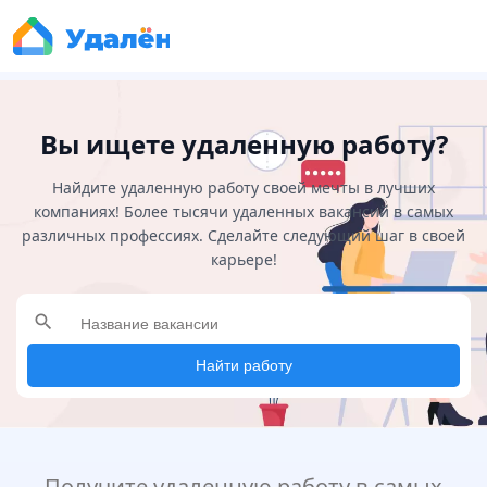
Вы ищете удаленную работу?
Найдите удаленную работу своей мечты в лучших
компаниях! Более тысячи удаленных вакансий в самых
различных профессиях. Сделайте следующий шаг в своей
карьере!
search
Найти работу
Получите удаленную работу в самых