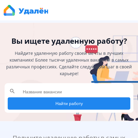
Вы ищете удаленную работу?
Найдите удаленную работу своей мечты в лучших
компаниях! Более тысячи удаленных вакансий в самых
различных профессиях. Сделайте следующий шаг в своей
карьере!
search
Найти работу
Получите удаленную работу в самых