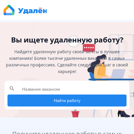
Вы ищете удаленную работу?
Найдите удаленную работу своей мечты в лучших
компаниях! Более тысячи удаленных вакансий в самых
различных профессиях. Сделайте следующий шаг в своей
карьере!
search
Найти работу
Получите удаленную работу в самых