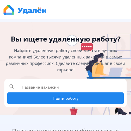
Вы ищете удаленную работу?
Найдите удаленную работу своей мечты в лучших
компаниях! Более тысячи удаленных вакансий в самых
различных профессиях. Сделайте следующий шаг в своей
карьере!
search
Найти работу
Получите удаленную работу в самых