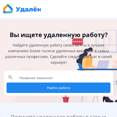
Вы ищете удаленную работу?
Найдите удаленную работу своей мечты в лучших
компаниях! Более тысячи удаленных вакансий в самых
различных профессиях. Сделайте следующий шаг в своей
карьере!
search
Найти работу
Получите удаленную работу в самых