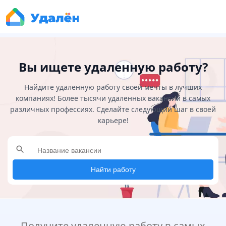
Вы ищете удаленную работу?
Найдите удаленную работу своей мечты в лучших
компаниях! Более тысячи удаленных вакансий в самых
различных профессиях. Сделайте следующий шаг в своей
карьере!
search
Найти работу
Получите удаленную работу в самых