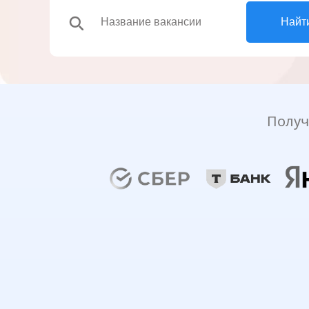
search
Найт
Получ