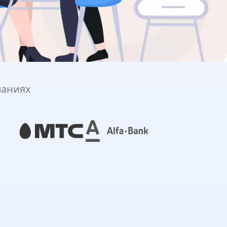
паниях