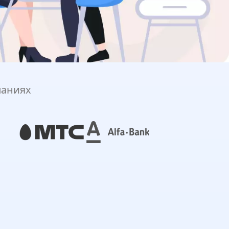
паниях