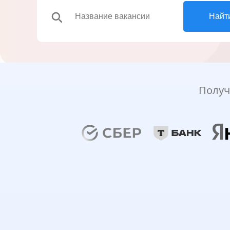
search
Найт
Получ