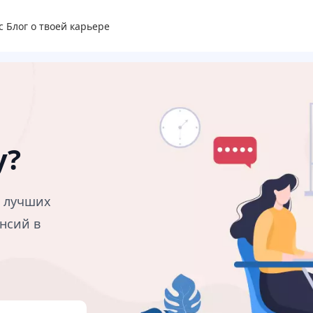
с
Блог о твоей карьере
у?
в лучших
нсий в