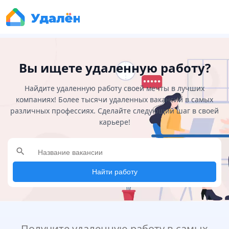
Вы ищете удаленную работу?
Найдите удаленную работу своей мечты в лучших
компаниях! Более тысячи удаленных вакансий в самых
различных профессиях. Сделайте следующий шаг в своей
карьере!
search
Найти работу
Получите удаленную работу в самых