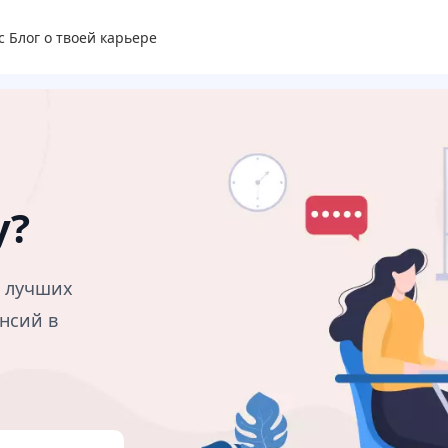
с
Блог о твоей карьере
у?
в лучших
нсий в