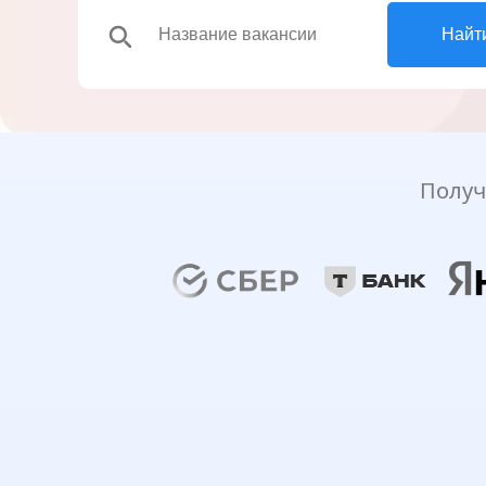
search
Найт
Получ