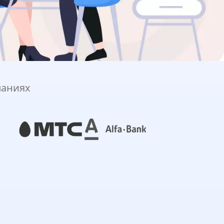
паниях