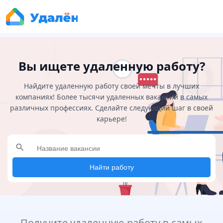
Вы ищете удаленную работу?
Найдите удаленную работу своей мечты в лучших
компаниях! Более тысячи удаленных вакансий в самых
различных профессиях. Сделайте следующий шаг в своей
карьере!
search
Найти работу
Получите удаленную работу в самых