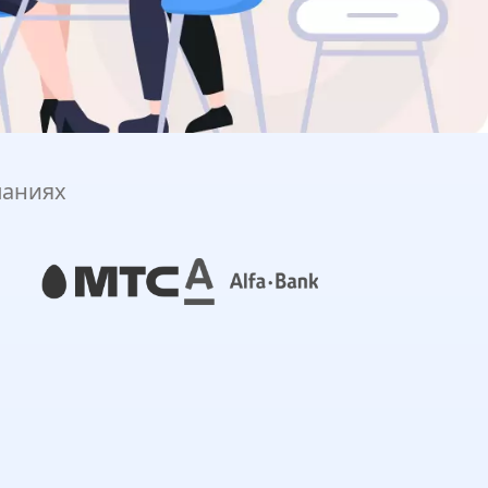
паниях