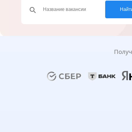
search
Найт
Получ