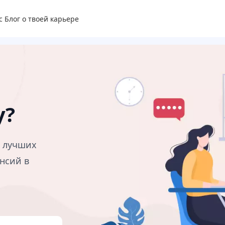
с
Блог о твоей карьере
у?
в лучших
нсий в