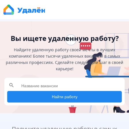
Вы ищете удаленную работу?
Найдите удаленную работу своей мечты в лучших
компаниях! Более тысячи удаленных вакансий в самых
различных профессиях. Сделайте следующий шаг в своей
карьере!
search
Найти работу
Получите удаленную работу в самых