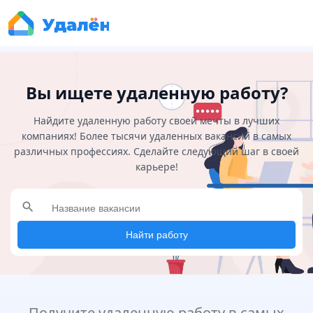
Вы ищете удаленную работу?
Найдите удаленную работу своей мечты в лучших
компаниях! Более тысячи удаленных вакансий в самых
различных профессиях. Сделайте следующий шаг в своей
карьере!
search
Найти работу
Получите удаленную работу в самых