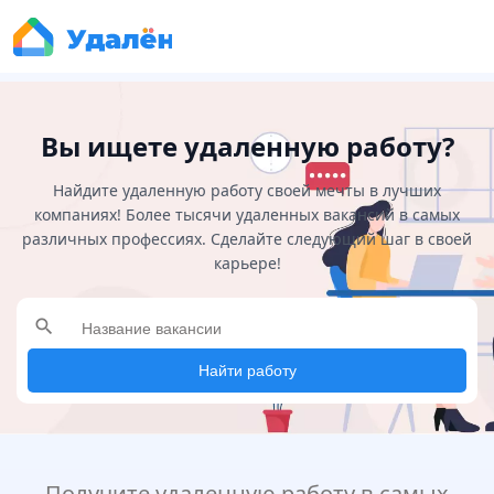
Вы ищете удаленную работу?
Найдите удаленную работу своей мечты в лучших
компаниях! Более тысячи удаленных вакансий в самых
различных профессиях. Сделайте следующий шаг в своей
карьере!
search
Найти работу
Получите удаленную работу в самых