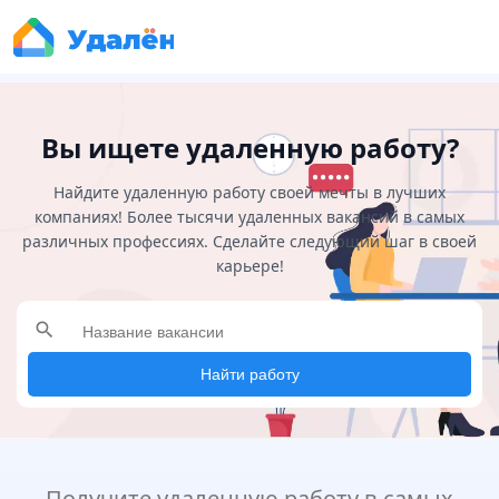
Вы ищете удаленную работу?
Найдите удаленную работу своей мечты в лучших
компаниях! Более тысячи удаленных вакансий в самых
различных профессиях. Сделайте следующий шаг в своей
карьере!
search
Найти работу
Получите удаленную работу в самых