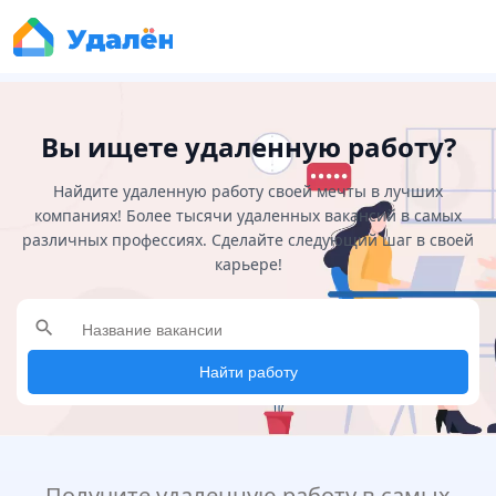
Вы ищете удаленную работу?
Найдите удаленную работу своей мечты в лучших
компаниях! Более тысячи удаленных вакансий в самых
различных профессиях. Сделайте следующий шаг в своей
карьере!
search
Найти работу
Получите удаленную работу в самых