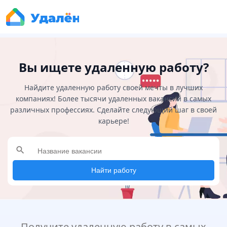
Вы ищете удаленную работу?
Найдите удаленную работу своей мечты в лучших
компаниях! Более тысячи удаленных вакансий в самых
различных профессиях. Сделайте следующий шаг в своей
карьере!
search
Найти работу
Получите удаленную работу в самых