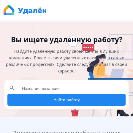
Вы ищете удаленную работу?
Найдите удаленную работу своей мечты в лучших
компаниях! Более тысячи удаленных вакансий в самых
различных профессиях. Сделайте следующий шаг в своей
карьере!
search
Найти работу
Получите удаленную работу в самых