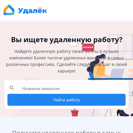
Вы ищете удаленную работу?
Найдите удаленную работу своей мечты в лучших
компаниях! Более тысячи удаленных вакансий в самых
различных профессиях. Сделайте следующий шаг в своей
карьере!
search
Найти работу
Получите удаленную работу в самых